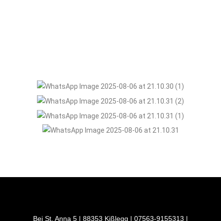
Bei St. Anna 5 | 88353 Kißlegg | 07563-9155313 |