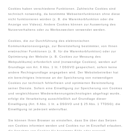
Cookies haben verschiedene Funktionen. Zahlreiche Cookies sind
technisch notwendig, da bestimmte Webseitenfunktionen ohne diese
nicht funktionieren würden (z. B. die Warenkorbfunktion oder die
Anzeige von Videos). Andere Cookies können zur Auswertung des
Nutzerverhaltens oder zu Werbezwecken verwendet werden.
Cookies, die zur Durchführung des elektronischen
Kommunikationsvorgangs, zur Bereitstellung bestimmter, von Ihnen
erwünschter Funktionen (z. B. für die Warenkorbfunktion) oder zur
Optimierung der Website (z. B. Cookies zur Messung des
Webpublikums) erforderlich sind (notwendige Cookies), werden auf
Grundlage von Art. 6 Abs. 1 lit. f DSGVO gespeichert, sofern keine
andere Rechtsgrundlage angegeben wird. Der Websitebetreiber hat
ein berechtigtes Interesse an der Speicherung von notwendigen
Cookies zur technisch fehlerfreien und optimierten Bereitstellung
seiner Dienste. Sofern eine Einwilligung zur Speicherung von Cookies
und vergleichbaren Wiedererkennungstechnologien abgefragt wurde,
erfolgt die Verarbeitung ausschließlich auf Grundlage dieser
Einwilligung (Art. 6 Abs. 1 lit. a DSGVO und § 25 Abs. 1 TTDSG); die
Einwilligung ist jederzeit widerrufbar.
Sie können Ihren Browser so einstellen, dass Sie über das Setzen
von Cookies informiert werden und Cookies nur im Einzelfall erlauben,
die Annahme von Cookies für bestimmte Fälle oder generell