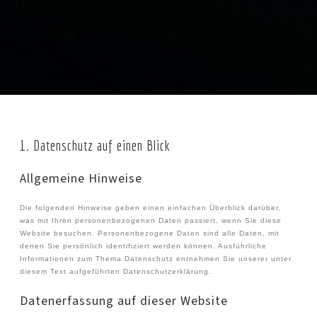
1. Datenschutz auf einen Blick
Allgemeine Hinweise
Die folgenden Hinweise geben einen einfachen Überblick darüber,
was mit Ihren personenbezogenen Daten passiert, wenn Sie diese
Website besuchen. Personenbezogene Daten sind alle Daten, mit
denen Sie persönlich identifiziert werden können. Ausführliche
Informationen zum Thema Datenschutz entnehmen Sie unserer unter
diesem Text aufgeführten Datenschutzerklärung.
Datenerfassung auf dieser Website