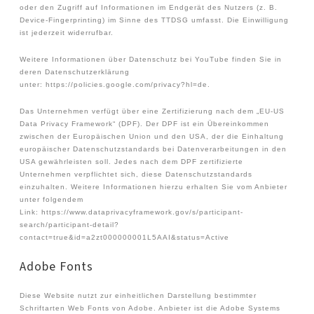
oder den Zugriff auf Informationen im Endgerät des Nutzers (z. B.
Device-Fingerprinting) im Sinne des TTDSG umfasst. Die Einwilligung
ist jederzeit widerrufbar.
Weitere Informationen über Datenschutz bei YouTube finden Sie in
deren Datenschutzerklärung
unter: https://policies.google.com/privacy?hl=de.
Das Unternehmen verfügt über eine Zertifizierung nach dem „EU-US
Data Privacy Framework“ (DPF). Der DPF ist ein Übereinkommen
zwischen der Europäischen Union und den USA, der die Einhaltung
europäischer Datenschutzstandards bei Datenverarbeitungen in den
USA gewährleisten soll. Jedes nach dem DPF zertifizierte
Unternehmen verpflichtet sich, diese Datenschutzstandards
einzuhalten. Weitere Informationen hierzu erhalten Sie vom Anbieter
unter folgendem
Link: https://www.dataprivacyframework.gov/s/participant-
search/participant-detail?
contact=true&id=a2zt000000001L5AAI&status=Active
Adobe Fonts
Diese Website nutzt zur einheitlichen Darstellung bestimmter
Schriftarten Web Fonts von Adobe. Anbieter ist die Adobe Systems