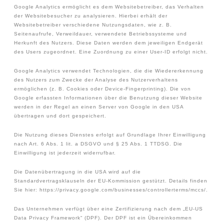
Google Analytics ermöglicht es dem Websitebetreiber, das Verhalten
der Websitebesucher zu analysieren. Hierbei erhält der
Websitebetreiber verschiedene Nutzungsdaten, wie z. B.
Seitenaufrufe, Verweildauer, verwendete Betriebssysteme und
Herkunft des Nutzers. Diese Daten werden dem jeweiligen Endgerät
des Users zugeordnet. Eine Zuordnung zu einer User-ID erfolgt nicht.
Google Analytics verwendet Technologien, die die Wiedererkennung
des Nutzers zum Zwecke der Analyse des Nutzerverhaltens
ermöglichen (z. B. Cookies oder Device-Fingerprinting). Die von
Google erfassten Informationen über die Benutzung dieser Website
werden in der Regel an einen Server von Google in den USA
übertragen und dort gespeichert.
Die Nutzung dieses Dienstes erfolgt auf Grundlage Ihrer Einwilligung
nach Art. 6 Abs. 1 lit. a DSGVO und § 25 Abs. 1 TTDSG. Die
Einwilligung ist jederzeit widerrufbar.
Die Datenübertragung in die USA wird auf die
Standardvertragsklauseln der EU-Kommission gestützt. Details finden
Sie hier: https://privacy.google.com/businesses/controllerterms/mccs/.
Das Unternehmen verfügt über eine Zertifizierung nach dem „EU-US
Data Privacy Framework“ (DPF). Der DPF ist ein Übereinkommen