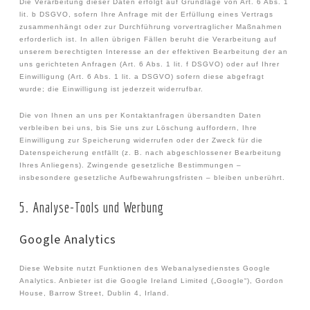
Die Verarbeitung dieser Daten erfolgt auf Grundlage von Art. 6 Abs. 1
lit. b DSGVO, sofern Ihre Anfrage mit der Erfüllung eines Vertrags
zusammenhängt oder zur Durchführung vorvertraglicher Maßnahmen
erforderlich ist. In allen übrigen Fällen beruht die Verarbeitung auf
unserem berechtigten Interesse an der effektiven Bearbeitung der an
uns gerichteten Anfragen (Art. 6 Abs. 1 lit. f DSGVO) oder auf Ihrer
Einwilligung (Art. 6 Abs. 1 lit. a DSGVO) sofern diese abgefragt
wurde; die Einwilligung ist jederzeit widerrufbar.
Die von Ihnen an uns per Kontaktanfragen übersandten Daten
verbleiben bei uns, bis Sie uns zur Löschung auffordern, Ihre
Einwilligung zur Speicherung widerrufen oder der Zweck für die
Datenspeicherung entfällt (z. B. nach abgeschlossener Bearbeitung
Ihres Anliegens). Zwingende gesetzliche Bestimmungen –
insbesondere gesetzliche Aufbewahrungsfristen – bleiben unberührt.
5. Analyse-Tools und Werbung
Google Analytics
Diese Website nutzt Funktionen des Webanalysedienstes Google
Analytics. Anbieter ist die Google Ireland Limited („Google“), Gordon
House, Barrow Street, Dublin 4, Irland.