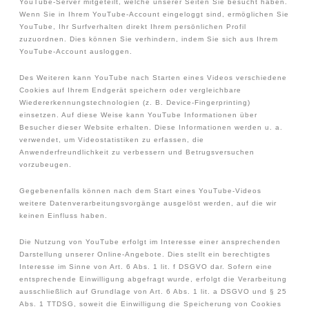
YouTube-Server mitgeteilt, welche unserer Seiten Sie besucht haben.
Wenn Sie in Ihrem YouTube-Account eingeloggt sind, ermöglichen Sie
YouTube, Ihr Surfverhalten direkt Ihrem persönlichen Profil
zuzuordnen. Dies können Sie verhindern, indem Sie sich aus Ihrem
YouTube-Account ausloggen.
Des Weiteren kann YouTube nach Starten eines Videos verschiedene
Cookies auf Ihrem Endgerät speichern oder vergleichbare
Wiedererkennungstechnologien (z. B. Device-Fingerprinting)
einsetzen. Auf diese Weise kann YouTube Informationen über
Besucher dieser Website erhalten. Diese Informationen werden u. a.
verwendet, um Videostatistiken zu erfassen, die
Anwenderfreundlichkeit zu verbessern und Betrugsversuchen
vorzubeugen.
Gegebenenfalls können nach dem Start eines YouTube-Videos
weitere Datenverarbeitungsvorgänge ausgelöst werden, auf die wir
keinen Einfluss haben.
Die Nutzung von YouTube erfolgt im Interesse einer ansprechenden
Darstellung unserer Online-Angebote. Dies stellt ein berechtigtes
Interesse im Sinne von Art. 6 Abs. 1 lit. f DSGVO dar. Sofern eine
entsprechende Einwilligung abgefragt wurde, erfolgt die Verarbeitung
ausschließlich auf Grundlage von Art. 6 Abs. 1 lit. a DSGVO und § 25
Abs. 1 TTDSG, soweit die Einwilligung die Speicherung von Cookies