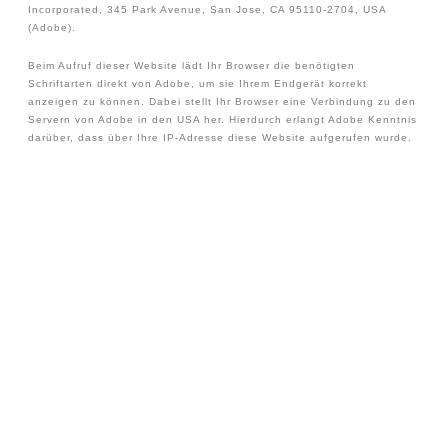
Incorporated, 345 Park Avenue, San Jose, CA 95110-2704, USA
(Adobe).
Beim Aufruf dieser Website lädt Ihr Browser die benötigten
Schriftarten direkt von Adobe, um sie Ihrem Endgerät korrekt
anzeigen zu können. Dabei stellt Ihr Browser eine Verbindung zu den
Servern von Adobe in den USA her. Hierdurch erlangt Adobe Kenntnis
darüber, dass über Ihre IP-Adresse diese Website aufgerufen wurde.
Bei der Bereitstellung der Schriftarten werden nach Aussage von
Adobe keine Cookies gespeichert.
Die Speicherung und Analyse der Daten erfolgt auf Grundlage von
Art. 6 Abs. 1 lit. f DSGVO. Der Websitebetreiber hat ein berechtigtes
Interesse an der einheitlichen Darstellung des Schriftbildes auf seiner
Website. Sofern eine entsprechende Einwilligung abgefragt wurde,
erfolgt die Verarbeitung ausschließlich auf Grundlage von Art. 6 Abs.
1 lit. a DSGVO und § 25 Abs. 1 TTDSG, soweit die Einwilligung die
Speicherung von Cookies oder den Zugriff auf Informationen im
Endgerät des Nutzers (z. B. Device-Fingerprinting) im Sinne des
TTDSG umfasst. Die Einwilligung ist jederzeit widerrufbar.
Die Datenübertragung in die USA wird auf die
Standardvertragsklauseln der EU-Kommission gestützt. Details finden
Sie hier: https://www.adobe.com/de/privacy/eudatatransfers.html.